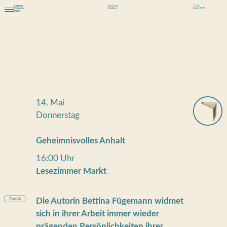
Landes
Dessau-
7.-23.
literatur
Roßlau
Mai 2026
tage
14. Mai
Donnerstag
Geheimnisvolles Anhalt
16:00 Uhr
Lesezimmer Markt
Zurück
Die Autorin Bettina Fügemann widmet
sich in ihrer Arbeit immer wieder
prägenden Persönlichkeiten ihrer