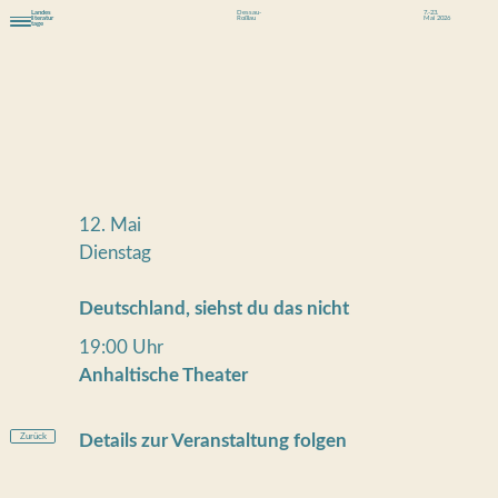
Landes
Dessau-
7.-23.
literatur
Roßlau
Mai 2026
tage
12. Mai
Dienstag
Deutschland, siehst du das nicht
19:00 Uhr
Anhaltische Theater
Zurück
Details zur Veranstaltung folgen