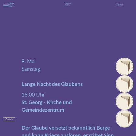
Landes
Dessau-
7.-23.
literatur
Roßlau
Mai 2026
tage
9. Mai
Samstag
Lange Nacht des Glaubens
18:00 Uhr
St. Georg - Kirche und
Gemeindezentrum
Zurück
Der Glaube versetzt bekanntlich Berge
und kann Kriege auslösen, er stiftet Sinn