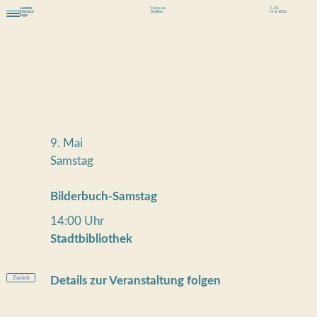
Landes
Dessau-
7.-23.
literatur
Roßlau
Mai 2026
tage
9. Mai
Samstag
Bilderbuch-Samstag
14:00 Uhr
Stadtbibliothek
Zurück
Details zur Veranstaltung folgen