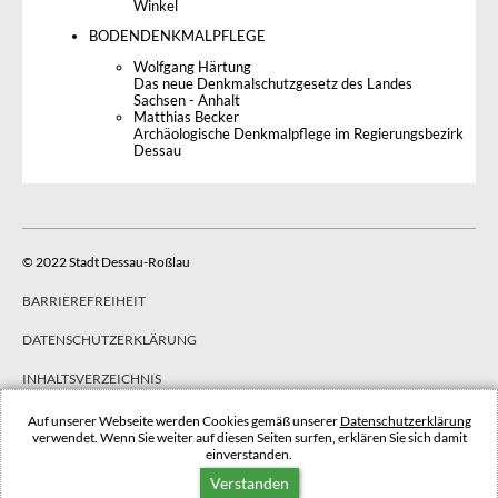
Winkel
BODENDENKMALPFLEGE
Wolfgang Härtung
Das neue Denkmalschutzgesetz des Landes
Sachsen - Anhalt
Matthias Becker
Archäologische Denkmalpflege im Regierungsbezirk
Dessau
© 2022 Stadt Dessau-Roßlau
BARRIEREFREIHEIT
DATENSCHUTZERKLÄRUNG
INHALTSVERZEICHNIS
IMPRESSUM
Auf unserer Webseite werden Cookies gemäß unserer
Datenschutzerklärung
verwendet. Wenn Sie weiter auf diesen Seiten surfen, erklären Sie sich damit
einverstanden.
NACH OBEN
Verstanden