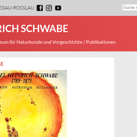
ESSAU-ROSSLAU
RICH SCHWABE
um für Naturkunde und Vorgeschichte
/ Publikationen
BE