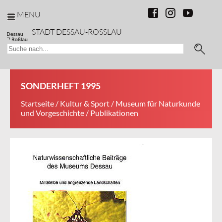
MENU
STADT DESSAU-ROSSLAU
SONDERHEFT 1995
Startseite
/
Kultur & Sport
/
Museum für Naturkunde
und Vorgeschichte
/ Publikationen