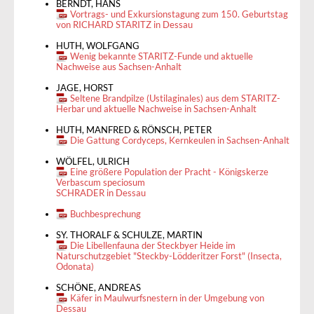
BERNDT, HANS
Vortrags- und Exkursionstagung zum 150. Geburtstag
von RICHARD STARITZ in Dessau
HUTH, WOLFGANG
Wenig bekannte STARITZ-Funde und aktuelle
Nachweise aus Sachsen-Anhalt
JAGE, HORST
Seltene Brandpilze (Ustilaginales) aus dem STARITZ-
Herbar und aktuelle Nachweise in Sachsen-Anhalt
HUTH, MANFRED & RÖNSCH, PETER
Die Gattung Cordyceps, Kernkeulen in Sachsen-Anhalt
WÖLFEL, ULRICH
Eine größere Population der Pracht - Königskerze
Verbascum speciosum
SCHRADER in Dessau
Buchbesprechung
SY. THORALF & SCHULZE, MARTIN
Die Libellenfauna der Steckbyer Heide im
Naturschutzgebiet "Steckby-Lödderitzer Forst" (Insecta,
Odonata)
SCHÖNE, ANDREAS
Käfer in Maulwurfsnestern in der Umgebung von
Dessau