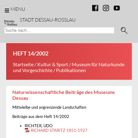
MENU
STADT DESSAU-ROSSLAU
HEFT 14/2002
Startseite
/
Kultur & Sport
/
Museum für Naturkunde
und Vorgeschichte
/ Publikationen
Naturwissenschaftliche Beiträge des Museums
Dessau
Mittelelbe und angrenzende Landschaften
Beiträge aus dem Heft 14/2002
RICHTER, UDO
RICHARD STARITZ 1851-1927