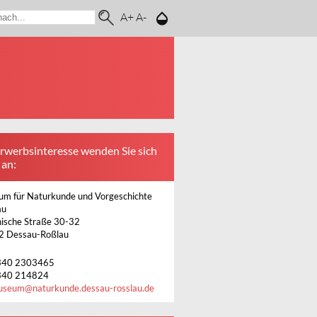
A+
A-
Erwerbsinteresse wenden Sie sich
 an:
m für Naturkunde und Vorgeschichte
au
ische Straße 30-32
2 Dessau-Roßlau
340 2303465
340 214824
useum
@
naturkunde.dessau-rosslau.de