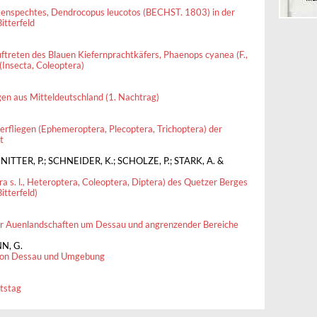
enspechtes, Dendrocopus leucotos (BECHST. 1803) in der
itterfeld
ftreten des Blauen Kiefernprachtkäfers, Phaenops cyanea (F.,
(Insecta, Coleoptera)
gen aus Mitteldeutschland (1. Nachtrag)
herfliegen (Ephemeroptera, Plecoptera, Trichoptera) der
t
NITTER, P.; SCHNEIDER, K.; SCHOLZE, P.; STARK, A. &
a s. l., Heteroptera, Coleoptera, Diptera) des Quetzer Berges
itterfeld)
er Auenlandschaften um Dessau und angrenzender Bereiche
N, G.
 von Dessau und Umgebung
tstag