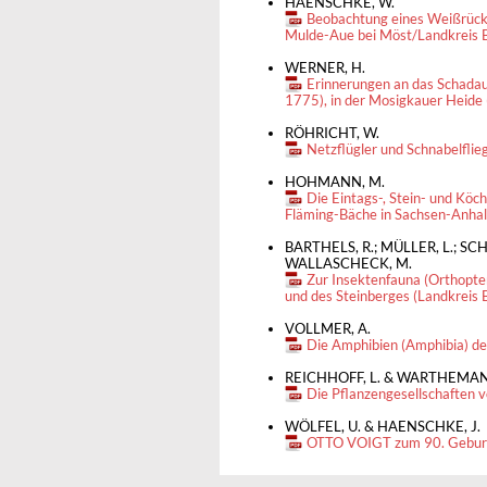
HAENSCHKE, W.
Beobachtung eines Weißrück
Mulde-Aue bei Möst/Landkreis B
WERNER, H.
Erinnerungen an das Schadau
1775), in der Mosigkauer Heide 
RÖHRICHT, W.
Netzflügler und Schnabelflie
HOHMANN, M.
Die Eintags-, Stein- und Köc
Fläming-Bäche in Sachsen-Anhal
BARTHELS, R.; MÜLLER, L.; SCH
WALLASCHECK, M.
Zur Insektenfauna (Orthopter
und des Steinberges (Landkreis B
VOLLMER, A.
Die Amphibien (Amphibia) d
REICHHOFF, L. & WARTHEMAN
Die Pflanzengesellschaften
WÖLFEL, U. & HAENSCHKE, J.
OTTO VOIGT zum 90. Gebur