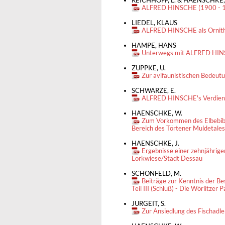
REICHHOFF, L. & HAENSCHKE,
ALFRED HINSCHE (1900 - 19
LIEDEL, KLAUS
ALFRED HINSCHE als Ornit
HAMPE, HANS
Unterwegs mit ALFRED HI
ZUPPKE, U.
Zur avifaunistischen Bedeutu
SCHWARZE, E.
ALFRED HINSCHE's Verdiens
HAENSCHKE, W.
Zum Vorkommen des Elbebibe
Bereich des Törtener Muldetales
HAENSCHKE, J.
Ergebnisse einer zehnjährig
Lorkwiese/Stadt Dessau
SCHÖNFELD, M.
Beiträge zur Kenntnis der B
Teil III (Schluß) - Die Wörlitzer 
JURGEIT, S.
Zur Ansiedlung des Fischadle