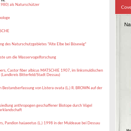
 W.
80) als Naturschützer
Cove
hologe
NSCHE
ng des Naturschutzgebietes "Alte Elbe bei Bösewig"
te um die Wasservogelforschung
rs, Castor fiber albicus MATSCHIE 1907, im linksmuldischen
 (Landkreis Bitterfeld/Stadt Dessau)
en Bestandserfassung von Listera ovata (L.) R. BROWN auf der
esiedlung anthropogen geschaffener Biotope durch Vögel
Parklandschaft
rs, Pandion haüaeetus (L.) 1998 in der Muldeaue bei Dessau