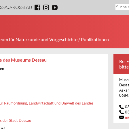
ESSAU-ROSSLAU
um für Naturkunde und Vorgeschichte
/ Publikationen
ge des Museums Dessau
Bei 
bitte
ten
Museu
Dess
Askan
0684
für Raumordnung, Landwirtschaft und Umwelt des Landes
0
0
m
s der Stadt Dessau