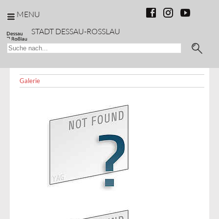
MENU
BILDERGALERIE
STADT DESSAU-ROSSLAU
Startseite
/
Kultur &
Sport
/
Marienkirche
/ Bildergalerie
Galerie