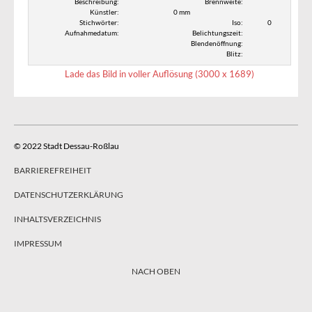
Beschreibung:
Brennweite:
Künstler:
0 mm
Stichwörter:
Iso:
0
Aufnahmedatum:
Belichtungszeit:
Blendenöffnung:
Blitz:
Lade das Bild in voller Auflösung (3000 x 1689)
© 2022 Stadt Dessau-Roßlau
BARRIEREFREIHEIT
DATENSCHUTZERKLÄRUNG
INHALTSVERZEICHNIS
IMPRESSUM
NACH OBEN