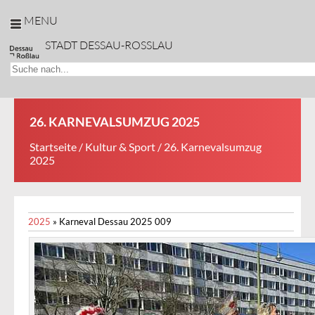
MENU
STADT DESSAU-ROSSLAU
26. KARNEVALSUMZUG 2025
Startseite
/
Kultur & Sport
/ 26. Karnevalsumzug
2025
2025
»
Karneval Dessau 2025 009