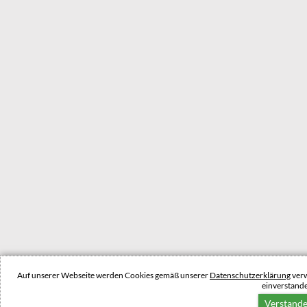
Auf unserer Webseite werden Cookies gemäß unserer
Datenschutzerklärung
verw
einverstand
Verstand