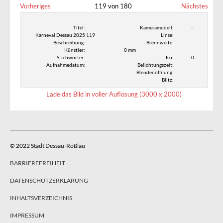
Vorheriges
119 von 180
Nächstes
Titel:
Kameramodell:
-
Karneval Dessau 2025 119
Linse:
Beschreibung:
Brennweite:
Künstler:
0 mm
Stichwörter:
Iso:
0
Aufnahmedatum:
Belichtungszeit:
Blendenöffnung:
Blitz:
Lade das Bild in voller Auflösung (3000 x 2000)
© 2022 Stadt Dessau-Roßlau
BARRIEREFREIHEIT
DATENSCHUTZERKLÄRUNG
INHALTSVERZEICHNIS
IMPRESSUM