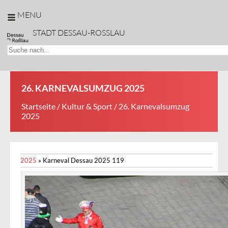
MENU
STADT DESSAU-ROSSLAU
26. KARNEVALSUMZUG 2025
Startseite
/
Kultur & Sport
/ 26. Karnevalsumzug
2025
2025
»
Karneval Dessau 2025 119