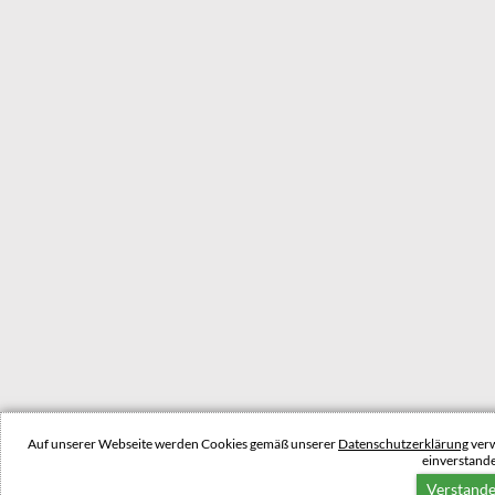
Auf unserer Webseite werden Cookies gemäß unserer
Datenschutzerklärung
verw
einverstand
Verstand