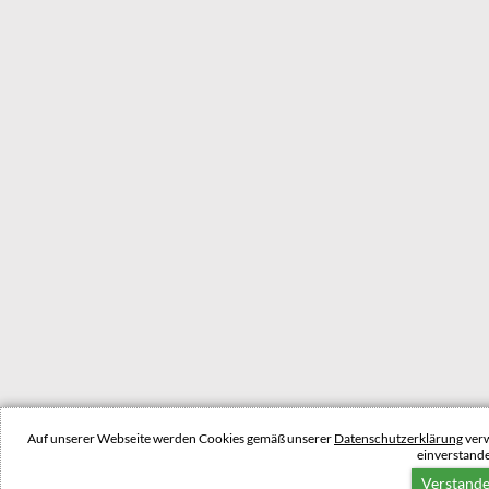
Auf unserer Webseite werden Cookies gemäß unserer
Datenschutzerklärung
verw
einverstand
Verstand