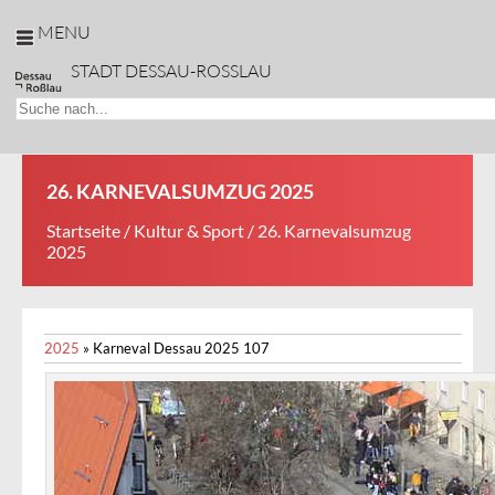
MENU
STADT DESSAU-ROSSLAU
26. KARNEVALSUMZUG 2025
Startseite
/
Kultur & Sport
/ 26. Karnevalsumzug
2025
2025
»
Karneval Dessau 2025 107