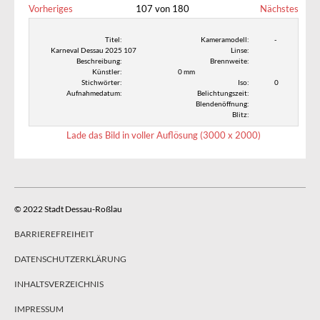
Vorheriges
107 von 180
Nächstes
Titel:
Kameramodell:
-
Karneval Dessau 2025 107
Linse:
Beschreibung:
Brennweite:
Künstler:
0 mm
Stichwörter:
Iso:
0
Aufnahmedatum:
Belichtungszeit:
Blendenöffnung:
Blitz:
Lade das Bild in voller Auflösung (3000 x 2000)
© 2022 Stadt Dessau-Roßlau
BARRIEREFREIHEIT
DATENSCHUTZERKLÄRUNG
INHALTSVERZEICHNIS
IMPRESSUM