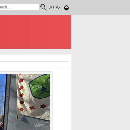
A+
A-