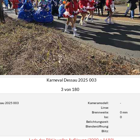
Karneval Dessau 2025 003
3 von 180
sau 2025 003
Kameramodell:
-
Linse:
Brennweite:
0 mm
Iso:
0
Belichtungszeit:
Blendenöffnung:
Blitz: