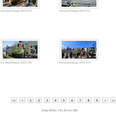
Karneval Dessau 2025 014
Karneval Dessau 2025 015
Karneval Dessau 2025 018
Karneval Dessau 2025 019
<<
<
1
2
3
4
5
6
7
8
9
>
>>
Zeige Bilder
1
bis
20
von
180