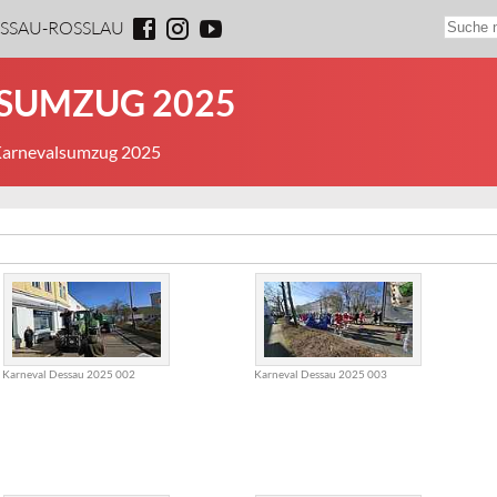
ESSAU-ROSSLAU
LSUMZUG 2025
 Karnevalsumzug 2025
Karneval Dessau 2025 002
Karneval Dessau 2025 003