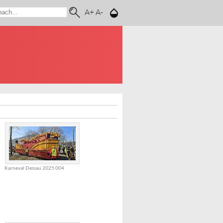
A+
A-
Karneval Dessau 2025 004