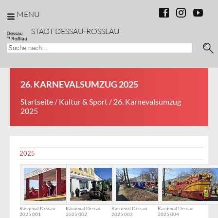
MENU
STADT DESSAU-ROSSLAU
26. KARNEVALSUMZUG 2025
Startseite
/
Kultur & Sport
/ 26. Karnevalsumzug
2025
2025
Karneval Dessau
Karneval Dessau
Karneval Dessau
Karneval Dessau
2025 001
2025 002
2025 003
2025 004