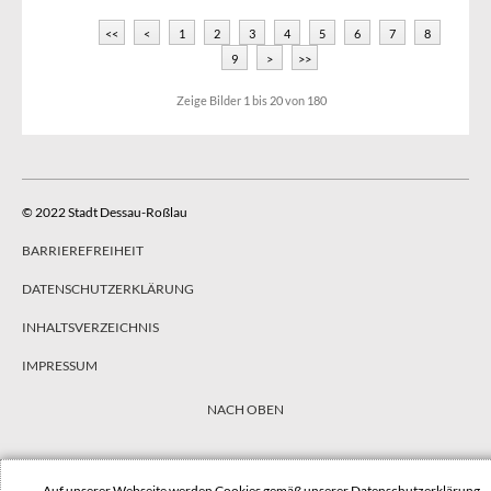
<<
<
1
2
3
4
5
6
7
8
9
>
>>
Zeige Bilder
1
bis
20
von
180
© 2022 Stadt Dessau-Roßlau
BARRIEREFREIHEIT
DATENSCHUTZERKLÄRUNG
INHALTSVERZEICHNIS
IMPRESSUM
NACH OBEN
Auf unserer Webseite werden Cookies gemäß unserer
Datenschutzerklärung