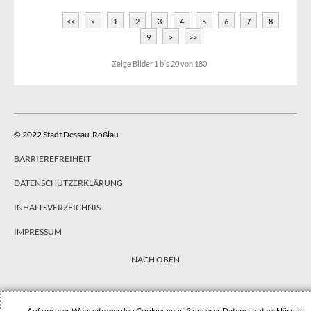
<<
<
1
2
3
4
5
6
7
8
9
>
>>
Zeige Bilder
1
bis
20
von
180
© 2022 Stadt Dessau-Roßlau
BARRIEREFREIHEIT
DATENSCHUTZERKLÄRUNG
INHALTSVERZEICHNIS
IMPRESSUM
NACH OBEN
Auf unserer Webseite werden Cookies gemäß unserer
Datenschutzerklärung