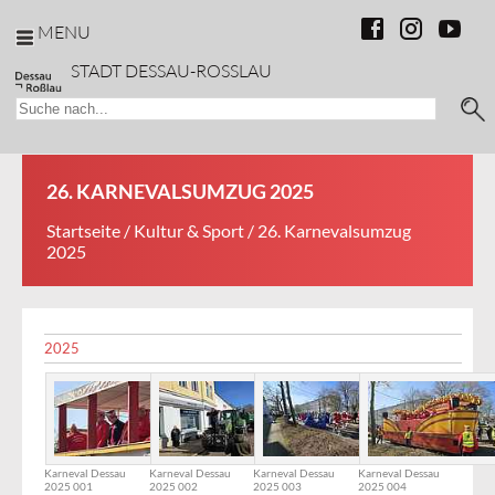
MENU
STADT DESSAU-ROSSLAU
26. KARNEVALSUMZUG 2025
Startseite
/
Kultur & Sport
/ 26. Karnevalsumzug
2025
2025
Karneval Dessau
Karneval Dessau
Karneval Dessau
Karneval Dessau
2025 001
2025 002
2025 003
2025 004