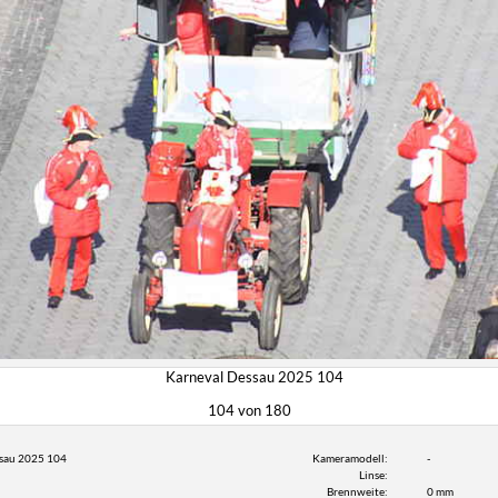
Karneval Dessau 2025 104
104 von 180
sau 2025 104
Kameramodell:
-
Linse:
Brennweite:
0 mm