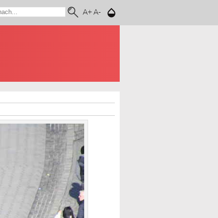
A+
A-