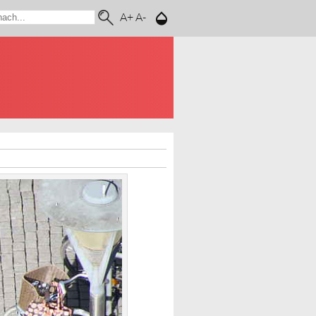
A+
A-