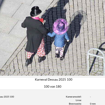
Karneval Dessau 2025 100
100 von 180
sau 2025 100
Kameramodell:
-
Linse:
Brennweite:
0 mm