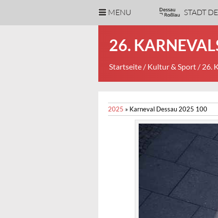
MENU
STADT D
26. KARNEVA
Startseite
/
Kultur & Sport
/ 26.
2025
»
Karneval Dessau 2025 100