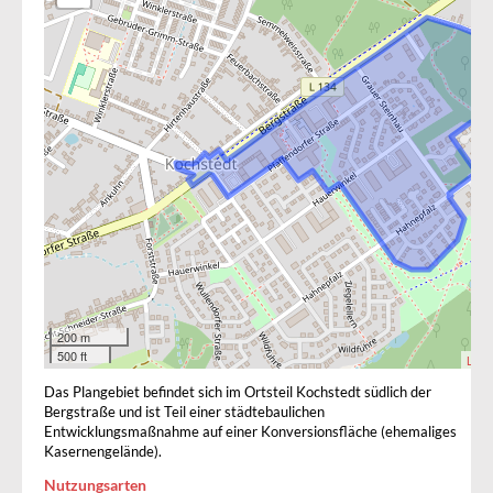
200 m
500 ft
Leafl
Das Plangebiet befindet sich im Ortsteil Kochstedt südlich der
Bergstraße und ist Teil einer städtebaulichen
Entwicklungsmaßnahme auf einer Konversionsfläche (ehemaliges
Kasernengelände).
Nutzungsarten