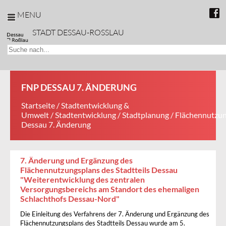
MENU
STADT DESSAU-ROSSLAU
FNP DESSAU 7. ÄNDERUNG
Startseite
/
Stadtentwicklung &
Umwelt
/
Stadtentwicklung
/
Stadtplanung
/
Flächennutzu
Dessau 7. Änderung
7. Änderung und Ergänzung des
Flächennutzungsplans des Stadtteils Dessau
"Weiterentwicklung des zentralen
Versorgungsbereichs am Standort des ehemaligen
Schlachthofs Dessau-Nord"
Die Einleitung des Verfahrens der 7. Änderung und Ergänzung des
Flächennutzungsplans des Stadtteils Dessau wurde am 5.