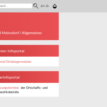
A+
A-
il Meinsdorf
/ Allgemeines
ien-Infoportal
rtal Ortsbürgermeister
erinfoportal
tzungstermine
der Ortschafts- und
bezirksbeiräte