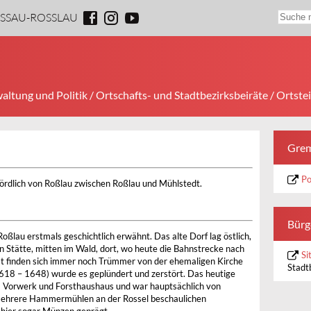
ESSAU-ROSSLAU
altung und Politik
/
Ortschafts- und Stadtbezirksbeiräte
/
Ortste
Grem
Po
nördlich von Roßlau zwischen Roßlau und Mühlstedt.
Bürg
oßlau erstmals geschichtlich erwähnt. Das alte Dorf lag östlich,
n Stätte, mitten im Wald, dort, wo heute die Bahnstrecke nach
Si
rst finden sich immer noch Trümmer von der ehemaligen Kirche
Stadt
1618 – 1648) wurde es geplündert und zerstört. Das heutige
m Vorwerk und Forsthaushaus und war hauptsächlich von
 mehrere Hammermühlen an der Rossel beschaulichen