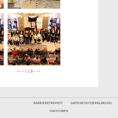
<<
<
1
2
3
>
>>
BARRIEREFREIHEIT
DATENSCHUTZERKLÄRUNG
NACH OBEN