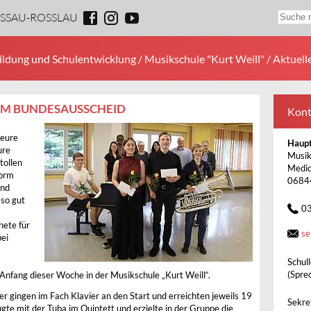
ESSAU-ROSSLAU
ildung und Schulentwicklung
/
Musikschule "Kurt Weill"
/ Aktuell
EIM BUNDESAUSSCHEID
Kont
 eure
Haupt
ure
Musik
tollen
Medic
norm
0684
und
 so gut
0
nete für
se
bei
Schul
m
(Spre
nfang dieser Woche in der Musikschule „Kurt Weill“.
r gingen im Fach Klavier an den Start und erreichten jeweils 19
Sekret
te mit der Tuba im Quintett und erzielte in der Gruppe die