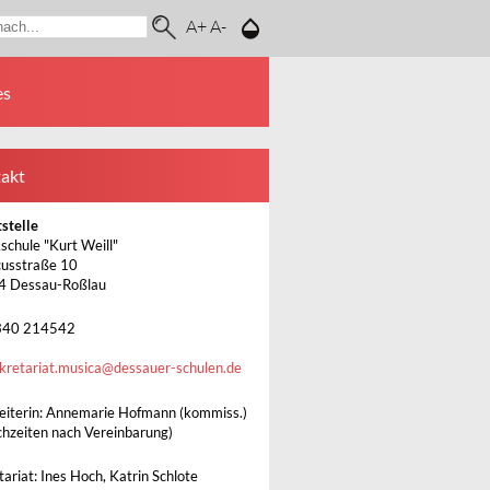
A+
A-
es
akt
stelle
schule "Kurt Weill"
usstraße 10
4 Dessau-Roßlau
340 214542
kretariat.musica
@
dessauer-schulen.de
leiterin: Annemarie Hofmann (kommiss.)
chzeiten nach Vereinbarung)
ariat: Ines Hoch, Katrin Schlote