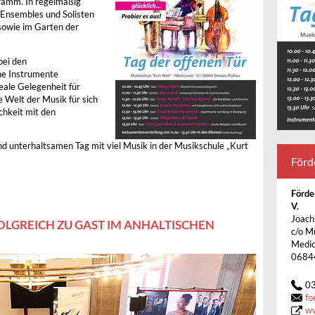
ramm. In regelmäßig
 Ensembles und Solisten
 sowie im Garten der
bei den
ne Instrumente
eale Gelegenheit für
 Welt der Musik für sich
chkeit mit den
nd unterhaltsamen Tag mit viel Musik in der Musikschule „Kurt
Förd
Förde
V.
Joach
OLGREICH ZU GAST IM ANHALTISCHEN
c/o M
Medic
0684
0
fo
ww