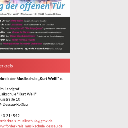
erkreis
rkreis der Musikschule „Kurt Weill“ e.
im Landgraf
usikschule "Kurt Weill"
usstraße 10
4 Dessau-Roßlau
340 214542
erderkreis-musikschule
@
gmx.de
w.förderkreis-musikschule-dessau.de