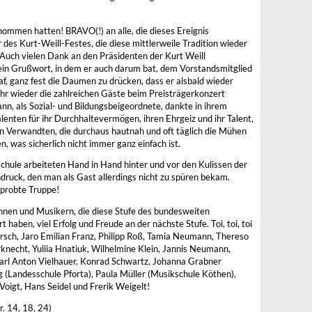
enommen hatten! BRAVO(!) an alle, die dieses Ereignis
des Kurt-Weill-Festes, die diese mittlerweile Tradition wieder
 Auch vielen Dank an den Präsidenten der Kurt Weill
ein Grußwort, in dem er auch darum bat, dem Vorstandsmitglied
f, ganz fest die Daumen zu drücken, dass er alsbald wieder
r wieder die zahlreichen Gäste beim Preisträgerkonzert
n, als Sozial- und Bildungsbeigeordnete, dankte in ihrem
lenten für ihr Durchhaltevermögen, ihren Ehrgeiz und ihr Talent,
n Verwandten, die durchaus hautnah und oft täglich die Mühen
 was sicherlich nicht immer ganz einfach ist.
hule arbeiteten Hand in Hand hinter und vor den Kulissen der
druck, den man als Gast allerdings nicht zu spüren bekam.
rprobte Truppe!
nen und Musikern, die diese Stufe des bundesweiten
haben, viel Erfolg und Freude an der nächste Stufe. Toi, toi, toi
rsch, Jaro Emilian Franz, Philipp Roß, Tamia Neumann, Thereso
rknecht, Yuliia Hnatiuk, Wilhelmine Klein, Jannis Neumann,
arl Anton Vielhauer, Konrad Schwartz, Johanna Grabner
g (Landesschule Pforta), Paula Müller (Musikschule Köthen),
Voigt, Hans Seidel und Frerik Weigelt!
r. 14, 18, 24)