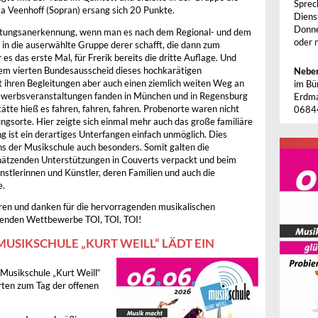
Sprec
a Veenhoff (Sopran) ersang sich 20 Punkte.
Diens
Donne
eistungsanerkennung, wenn man es nach dem Regional- und dem
oder 
in die auserwählte Gruppe derer schafft, die dann zum
s das erste Mal, für Frerik bereits die dritte Auflage. Und
hrem vierten Bundesausscheid dieses hochkarätigen
Neben
 ihren Begleitungen aber auch einen ziemlich weiten Weg an
im Bü
bewerbsveranstaltungen fanden in München und in Regensburg
Erdma
ätte hieß es fahren, fahren, fahren. Probenorte waren nicht
0684
gsorte. Hier zeigte sich einmal mehr auch das große familiäre
ist ein derartiges Unterfangen einfach unmöglich. Dies
Aktuelles
ns der Musikschule auch besonders. Somit galten die
ätzenden Unterstützungen in Couverts verpackt und beim
nstlerinnen und Künstler, deren Familien und auch die
e.
ieren und danken für die hervorragenden musikalischen
enden Wettbewerbe TOI, TOI, TOI!
MUSIKSCHULE „KURT WEILL“ LÄDT EIN
 Musikschule „Kurt Weill“
rten zum Tag der offenen