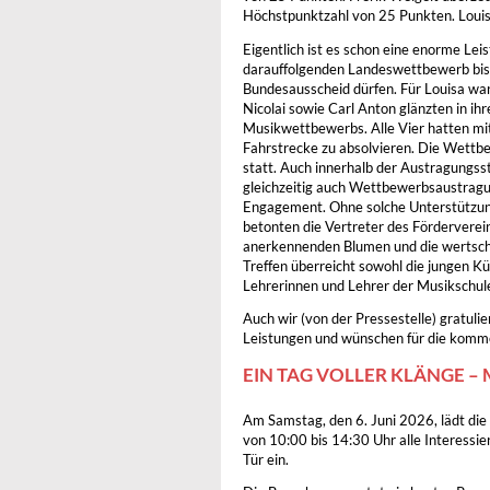
Höchstpunktzahl von 25 Punkten. Louis
Eigentlich ist es schon eine enorme L
darauffolgenden Landeswettbewerb bis 
Bundesausscheid dürfen. Für Louisa war e
Nicolai sowie Carl Anton glänzten in i
Musikwettbewerbs. Alle Vier hatten mit
Fahrstrecke zu absolvieren. Die Wett
statt. Auch innerhalb der Austragungsst
gleichzeitig auch Wettbewerbsaustragun
Engagement. Ohne solche Unterstützung 
betonten die Vertreter des Förderverei
anerkennenden Blumen und die wertsch
Treffen überreicht sowohl die jungen Kü
Lehrerinnen und Lehrer der Musikschul
Auch wir (von der Pressestelle) gratul
Leistungen und wünschen für die komm
EIN TAG VOLLER KLÄNGE – 
Am Samstag, den 6. Juni 2026, lädt die
von 10:00 bis 14:30 Uhr alle Interessie
Tür ein.