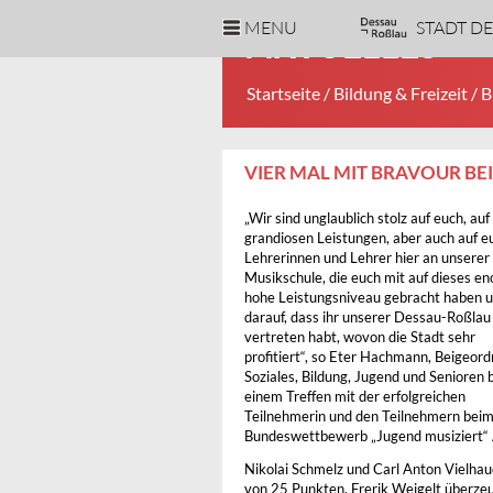
MENU
STADT D
AKTUELLES
Startseite
/
Bildung & Freizeit
/
B
VIER MAL MIT BRAVOUR B
„Wir sind unglaublich stolz auf euch, auf
grandiosen Leistungen, aber auch auf e
Lehrerinnen und Lehrer hier an unserer 
Musikschule, die euch mit auf dieses e
hohe Leistungsniveau gebracht haben 
darauf, dass ihr unserer Dessau-Roßlau
vertreten habt, wovon die Stadt sehr
profitiert“, so Eter Hachmann, Beigeord
Soziales, Bildung, Jugend und Senioren 
einem Treffen mit der erfolgreichen
Teilnehmerin und den Teilnehmern bei
Bundeswettbewerb „Jugend musiziert“ A
Nikolai Schmelz und Carl Anton Vielhaue
von 25 Punkten. Frerik Weigelt überzeug