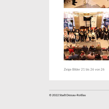
Zeige Bilder
21
bis
26
von
26
© 2022 Stadt Dessau-Roßlau