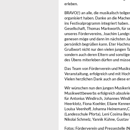
erleben.
BRAVO(!) an alle, die musikalisch teilg
organisiert haben. Danke an die Macher 
ins Festivalprogramm integriert haben.
Gesellschaft, Thomas Markworth, für s
unseres Fördervereins, Joachim Landgra
genesen möge und dann im nächsten Jah
persönlich begrüßen kann. Eter Hachman
Grußwort nicht nur den vielen jungen Ta
sondern auch deren Eltern und sonstige
des Übens miterleben dürfen und müssen,
Das Team von Förderverein und Musiksc
Veranstaltung, erfolgreich und mit Hoch
Vielen herzlichen Dank auch an diese e
Wir wünschen nun den jungen Musikerin
Musikwettbewerbs erfolgreich absolviert 
für Antonius Windirsch, Johannes Windi
Heerklotz, Fiona Koehler, Eliane Kenne
Louisa Veenhoff, Johanna Heinemann,C
(Landesschule Pforta), Leni Cosima Ber
Nikolai Schmelz, Yannik Kühne, Gustav 
Fotos: Förderverein und Pressestelle (N