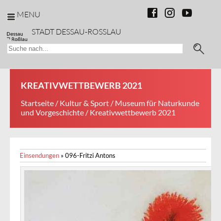
MENU
STADT DESSAU-ROSSLAU
KREATIVWETTBEWERB 2021
Startseite
/
Kultur & Sport
/
Museum für Naturkunde
und Vorgeschichte
/ Kreativwettbewerb 2021
Einsendungen
»
096-Fritzi Antons