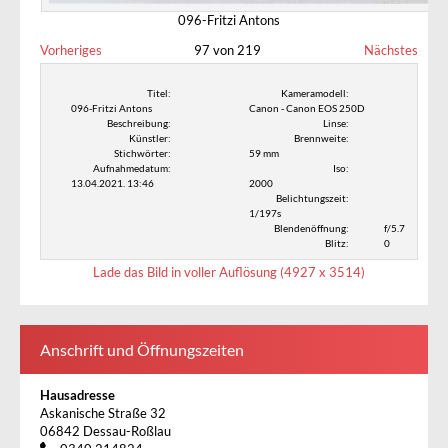
096-Fritzi Antons
Vorheriges
97 von 219
Nächstes
Titel:
Kameramodell:
096-Fritzi Antons
Canon - Canon EOS 250D
Beschreibung:
Linse:
Künstler:
Brennweite:
Stichwörter:
59 mm
Aufnahmedatum:
Iso:
13.04.2021. 13:46
2000
Belichtungszeit:
1/197s
Blendenöffnung:
f/5.7
Blitz:
0
Lade das Bild in voller Auflösung (4927 x 3514)
Anschrift und Öffnungszeiten
Hausadresse
Askanische Straße 32
06842 Dessau-Roßlau