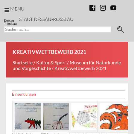
MENU
STADT DESSAU-ROSSLAU
KREATIVWETTBEWERB 2021
Startseite
/
Kultur & Sport
/
Museum für Naturkunde
und Vorgeschichte
/ Kreativwettbewerb 2021
Einsendungen