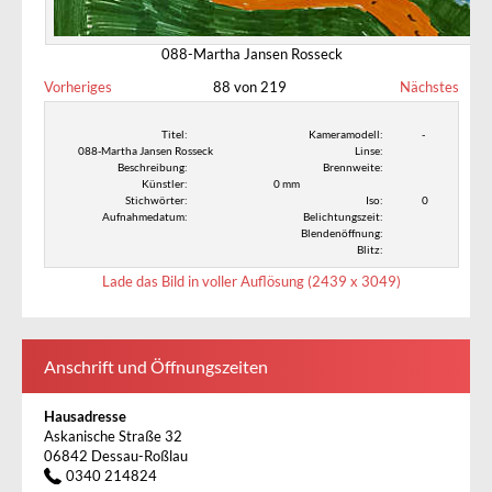
088-Martha Jansen Rosseck
Vorheriges
88 von 219
Nächstes
Titel:
Kameramodell:
-
088-Martha Jansen Rosseck
Linse:
Beschreibung:
Brennweite:
Künstler:
0 mm
Stichwörter:
Iso:
0
Aufnahmedatum:
Belichtungszeit:
Blendenöffnung:
Blitz:
Lade das Bild in voller Auflösung (2439 x 3049)
Anschrift und Öffnungszeiten
Hausadresse
Askanische Straße 32
06842 Dessau-Roßlau
0340 214824