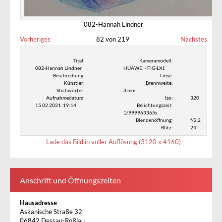
082-Hannah Lindner
Vorheriges
82 von 219
Nächstes
Titel:
Kameramodell:
082-Hannah Lindner
HUAWEI - FIG-LX1
Beschreibung:
Linse:
Künstler:
Brennweite:
Stichwörter:
3 mm
Aufnahmedatum:
Iso:
320
15.02.2021. 19:14
Belichtungszeit:
1/999963365s
Blendenöffnung:
f/2.2
Blitz:
24
Lade das Bild in voller Auflösung (3120 x 4160)
Anschrift und Öffnungszeiten
Hausadresse
Askanische Straße 32
06842 Dessau-Roßlau